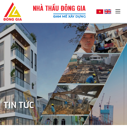
NHÀ THẦU ĐÔNG GIA
ĐAM MÊ XÂY DỰNG
Đông
Gia
-
Công
Ty
Xây
Dựng
Uy
Tín,
Chất
Lượng
Cao
TIN TỨC