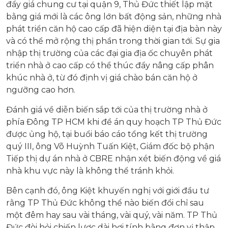
đẩy giá chung cư tại quận 9, Thủ Đức thiết lập mặt
bằng giá mới là các ông lớn bất động sản, những nhà
phát triển căn hộ cao cấp đã hiện diện tại địa bàn này
và có thể mở rộng thị phần trong thời gian tới. Sự gia
nhập thị trường của các đại gia địa ốc chuyên phát
triển nhà ở cao cấp có thể thúc đẩy nâng cấp phân
khúc nhà ở, từ đó định vị giá chào bán căn hộ ở
ngưỡng cao hơn.
Đánh giá về diễn biến sắp tới của thị trường nhà ở
phía Đông TP HCM khi đề án quy hoạch TP Thủ Đức
được ủng hộ, tại buổi báo cáo tổng kết thị trường
quý III, ông Võ Huỳnh Tuấn Kiệt, Giám đốc bộ phận
Tiếp thị dự án nhà ở CBRE nhận xét biến động về giá
nhà khu vực này là không thể tránh khỏi.
Bên cạnh đó, ông Kiệt khuyến nghị với giới đầu tư
rằng TP Thủ Đức không thể nào biến đổi chỉ sau
một đêm hay sau vài tháng, vài quý, vài năm. TP Thủ
Đức đòi hỏi chiến lược dài hơi tính bằng đơn vị thập