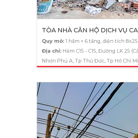
TÒA NHÀ CĂN HỘ DỊCH VỤ C
Quy mô:
1 hầm + 6 tầng, diện tích 8x2
Địa chỉ:
Hẻm C15 - C15, Đường LK 25 (Cắ
Nhơn Phú A, Tp Thủ Đức, Tp Hồ Chí M