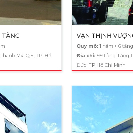
N TĂNG
VẠN THỊNH VƯỢN
30m
Quy mô:
1 hầm + 6 tầng
Thạnh Mỹ, Q.9, TP. Hồ
Địa chỉ:
99 Làng Tăng P
Đức, TP Hồ Chí Minh