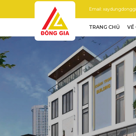
Email: xaydungdong
TRANG CHỦ
VỀ
Đông
Gia
-
Công
Ty
Xây
Dựng
Uy
Tín,
Chất
Lượng
Cao