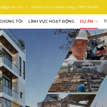
gia@gmail.com
Hotline hỗ trợ khách hàng: 0909.116.993
 CHÚNG TÔI
LĨNH VỰC HOẠT ĐỘNG
DỰ ÁN
T