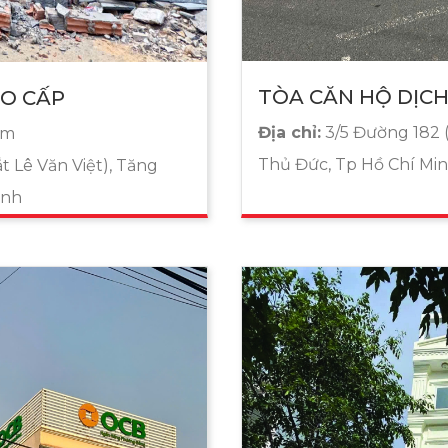
TÒA CĂN HỘ DỊC
AO CẤP
Địa chỉ:
3/5 Đường 182 (
5m
Thủ Đức, Tp Hồ Chí Mi
t Lê Văn Việt), Tăng
inh