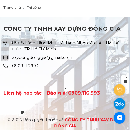
Trang chủ
Thi công
CÔNG TY TNHH XÂY DỰNG ĐÔNG GIA
89/18 Làng Tăng Phú - P. Tăng Nhơn Phú A - TP Thủ
Đức - TP Hồ Chí Minh
xaydungdonggia@gmail.com
0909.116.993
Liên hệ hợp tác - Báo giá: 0909.116.993
© 2026 Bản quyền thuộc về
CÔNG TY TNHH XÂY DỰNG
ĐÔNG GIA