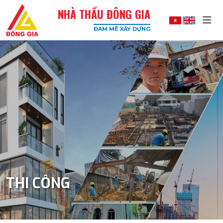
NHÀ THẦU ĐÔNG GIA
ĐAM MÊ XÂY DỰNG
Đông
Gia
-
Công
Ty
Xây
Dựng
Uy
Tín,
Chất
Lượng
Cao
THI CÔNG