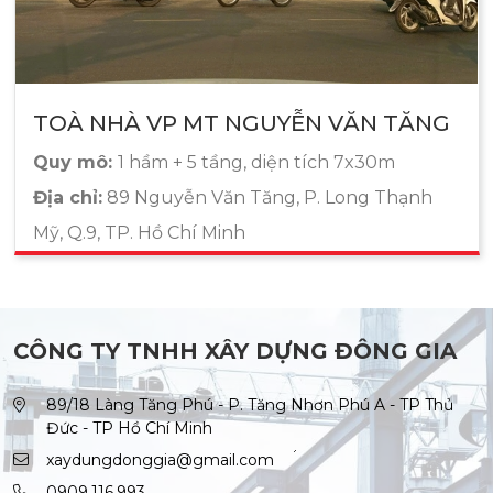
TOÀ NHÀ VP MT NGUYỄN VĂN TĂNG
Quy mô:
1 hầm + 5 tầng, diện tích 7x30m
Địa chỉ:
89 Nguyễn Văn Tăng, P. Long Thạnh
Mỹ, Q.9, TP. Hồ Chí Minh
CÔNG TY TNHH XÂY DỰNG ĐÔNG GIA
89/18 Làng Tăng Phú - P. Tăng Nhơn Phú A - TP Thủ
Đức - TP Hồ Chí Minh
xaydungdonggia@gmail.com
0909.116.993