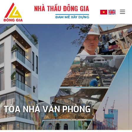
NHÀ THẦU ĐÔNG GIA
ĐAM MÊ XÂY DỰNG
Đông
Gia
-
Công
Ty
Xây
Dựng
Uy
Tín,
Chất
Lượng
Cao
TÒA NHÀ VĂN PHÒNG