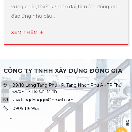
vững chắc, thiết kế hiện đại, tiện ích đồng bộ –
đáp ứng nhu cầu...
XEM THÊM
CÔNG TY TNHH XÂY DỰNG ĐÔNG GIA
89/18 Làng Tăng Phú - P. Tăng Nhơn Phú A - TP Thủ
Đức - TP Hồ Chí Minh
xaydungdonggia@gmail.com
0909.116.993