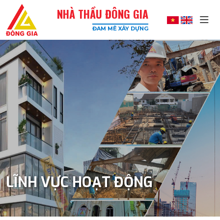
NHÀ THẦU ĐÔNG GIA
ĐAM MÊ XÂY DỰNG
Đông
Gia
-
Công
Ty
Xây
Dựng
Uy
Tín,
Chất
Lượng
Cao
LĨNH VỰC HOẠT ĐỘNG