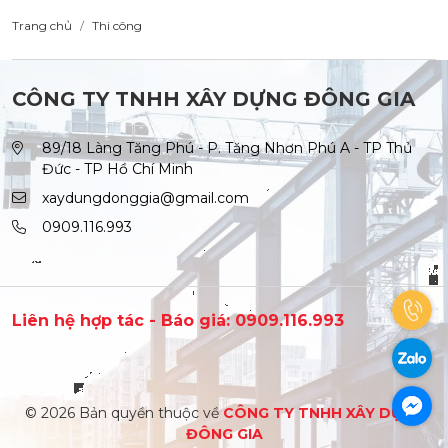
Trang chủ
Thi công
CÔNG TY TNHH XÂY DỰNG ĐÔNG GIA
89/18 Làng Tăng Phú - P. Tăng Nhơn Phú A - TP Thủ
Đức - TP Hồ Chí Minh
xaydungdonggia@gmail.com
0909.116.993
Liên hệ hợp tác - Báo giá: 0909.116.993
© 2026 Bản quyền thuộc về
CÔNG TY TNHH XÂY DỰNG
ĐÔNG GIA