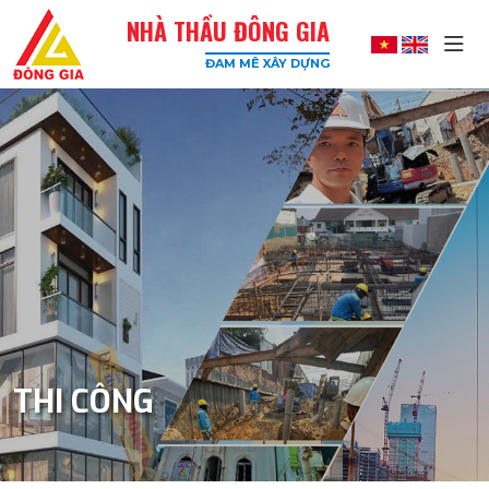
NHÀ THẦU ĐÔNG GIA
ĐAM MÊ XÂY DỰNG
Đông
Gia
-
Công
Ty
Xây
Dựng
Uy
Tín,
Chất
Lượng
Cao
THI CÔNG